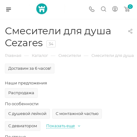
0
Смесители для душа
Cezares
34
—
—
—
Главная
Каталог
Смесители
Смесители для душа
Доставим за 6 часов!
Наши предложения
Распродажа
По особенности
С душевой лейкой
С монтажной частью
С девиатором
Показать еще
По стране