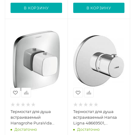
В КОРЗИНУ
В КОРЗИНУ
Термостат для душа
Термостат для душа
встраиваемый
встраиваемый Hansa
Hansgrohe PuraVida
Ligna 48669501,
белый/хром 15772400,
внешняя часть
Достаточно
Достаточно
без скрытой части