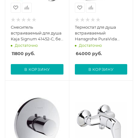
Смеситель
Термостат для душа
встраиваемый для душа
встраиваемый
Kaja Signum 41452-C, без
Hansgrohe PuraVida
скрытой части
белый/хром 15770400,
Достаточно
Достаточно
без скрытой части
11800
руб.
64000
руб.
В КОРЗИНУ
В КОРЗИНУ