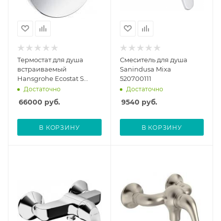
Термостат для душа
Смеситель для душа
встраиваемый
Sanindusa Mixa
Hansgrohe Ecostat S
520700111
15711000, без скрытой
Достаточно
Достаточно
части, с монтажной
66000
руб.
9540
руб.
частью
В КОРЗИНУ
В КОРЗИНУ