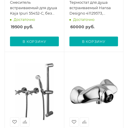
Смеситель
Термостат для душа
встраиваемый для душа
встраиваемый Hansa
Kaja Ipuri 55452-C, без
Designo 41129573,
скрытой части
внешняя часть
Достаточно
Достаточно
19500
руб.
60000
руб.
В КОРЗИНУ
В КОРЗИНУ