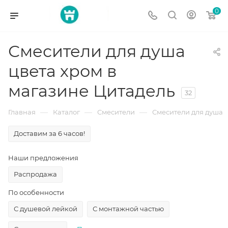
0
Смесители для душа
цвета хром в
магазине Цитадель
32
—
—
—
Главная
Каталог
Смесители
Смесители для душа
Доставим за 6 часов!
Наши предложения
Распродажа
По особенности
С душевой лейкой
С монтажной частью