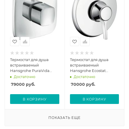
Термостат для душа
Термостат для душа
встраиваемый
встраиваемый
Hansgrohe PuraVida
Hansgrohe Ecostat
15772000, без скрытой
Classic Highflow
Достаточно
Достаточно
части
15754000, без скрытой
79000
руб.
70000
руб.
части
В КОРЗИНУ
В КОРЗИНУ
ПОКАЗАТЬ ЕЩЕ