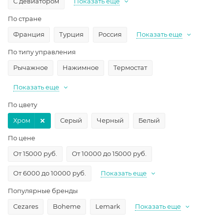
С девиатором
Показать еще
По стране
Франция
Турция
Россия
Показать еще
По типу управления
Рычажное
Нажимное
Термостат
Показать еще
По цвету
Хром
Серый
Черный
Белый
По цене
От 15000 руб.
От 10000 до 15000 руб.
От 6000 до 10000 руб.
Показать еще
Популярные бренды
Cezares
Boheme
Lemark
Показать еще