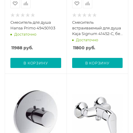
Смеситель для душа
Смеситель
Hansa Primo 49450103
встраиваемый для душа
Kaja Signum 41452-C, без
Достаточно
скрытой части
Достаточно
11988
руб.
11800
руб.
В КОРЗИНУ
В КОРЗИНУ