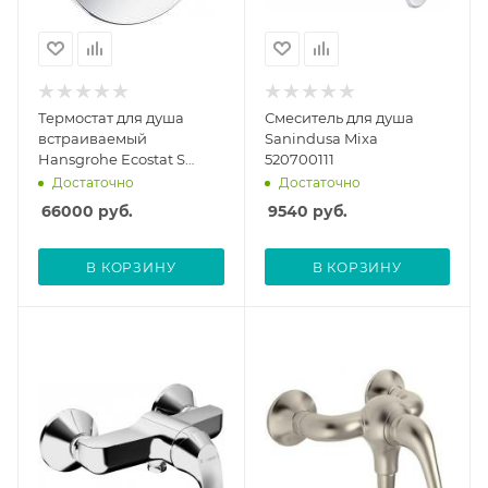
Термостат для душа
Смеситель для душа
встраиваемый
Sanindusa Mixa
Hansgrohe Ecostat S
520700111
15711000, без скрытой
Достаточно
Достаточно
части, с монтажной
66000
руб.
9540
руб.
частью
В КОРЗИНУ
В КОРЗИНУ