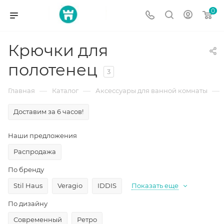
0
Крючки для
полотенец
3
—
—
—
Главная
Каталог
Аксессуары для ванной комнаты
Доставим за 6 часов!
Наши предложения
Распродажа
По бренду
Stil Haus
Veragio
IDDIS
Показать еще
По дизайну
Современный
Ретро