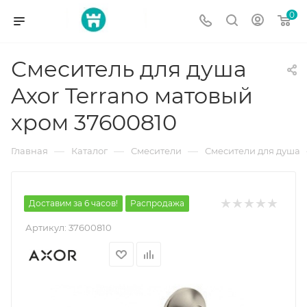
0
Смеситель для душа
Axor Terrano матовый
хром 37600810
—
—
—
Главная
Каталог
Смесители
Смесители для душа
Доставим за 6 часов!
Распродажа
Артикул:
37600810