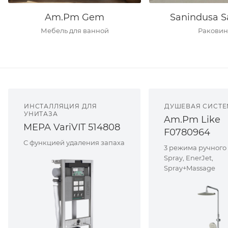
Am.Pm Gem
Sanindusa S
Мебель для ванной
Ракови
ИНСТАЛЛЯЦИЯ ДЛЯ
ДУШЕВАЯ СИСТ
УНИТАЗА
Am.Pm Like
MEPA VariVIT 514808
F0780964
С функцией удаления запаха
3 режима ручного
Spray, EnerJet,
Spray+Massage