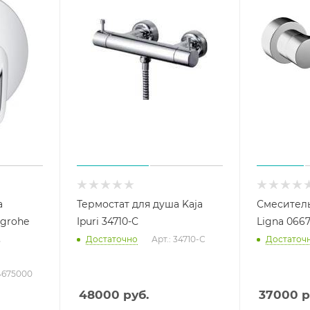
а
Термостат для душа Kaja
Смеситель
grohe
Ipuri 34710-С
Ligna 066
,
Достаточно
Арт.: 34710-С
Достаточ
14675000
48000
руб.
37000
р