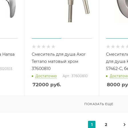
а Hansa
Смеситель для душа Axor
Смесител
Terrano матовый хром
для душа 
37600810
57462-С, б
46120103
Достаточно
Арт.: 37600810
Достаточ
72000
руб.
8000
ру
ПОКАЗАТЬ ЕЩЕ
1
2