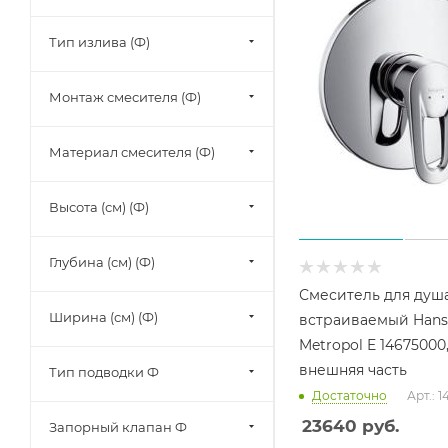
Тип излива (Ф)
Монтаж смесителя (Ф)
Материал смесителя (Ф)
Высота (см) (Ф)
Глубина (см) (Ф)
Смеситель для душ
Ширина (см) (Ф)
встраиваемый Hans
Metropol E 14675000
внешняя часть
Тип подводки Ф
Достаточно
Арт.: 
23640
руб.
Запорный клапан Ф