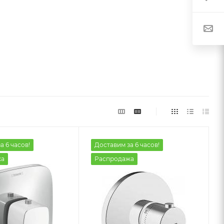
а 6 часов!
Доставим за 6 часов!
жа
Распродажа