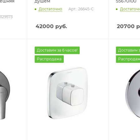
нешняя
душем
55670100
Достаточно
Арт.: 26645-С
Достаточ
1129573
42000
руб.
20700
р
Доставим за 6 часов!
Доставим з
Распродажа
Распрода