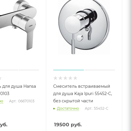
 для душа Hansa
Смеситель встраиваемый
70103
для душа Kaja Ipuri 55452-C,
без скрытой части
но
Арт.: 06670103
Достаточно
Арт.: 55452-C
уб.
19500
руб.