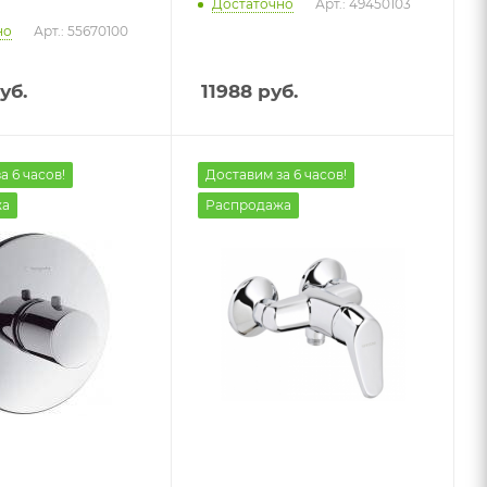
Достаточно
Арт.: 49450103
но
Арт.: 55670100
уб.
11988
руб.
а 6 часов!
Доставим за 6 часов!
жа
Распродажа