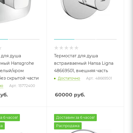
 для душа
Термостат для душа
емый Hansgrohe
встраиваемый Hansa Ligna
белый/хром
48669501, внешняя часть
без скрытой части
Достаточно
Арт.: 48669501
но
Арт.: 15772400
уб.
60000
руб.
а 6 часов!
Доставим за 6 часов!
жа
Распродажа