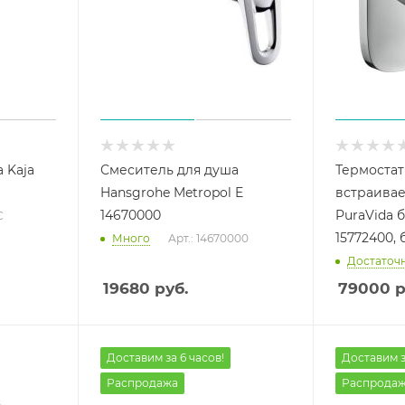
 Kaja
Смеситель для душа
Термостат
Hansgrohe Metropol E
встраива
14670000
PuraVida 
С
15772400, 
Много
Арт.: 14670000
Достаточ
19680
руб.
79000
р
Доставим за 6 часов!
Доставим з
Распродажа
Распрода