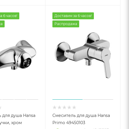
а 6 часов!
Доставим за 6 часов!
жа
Распродажа
 для душа Hansa
Смеситель для душа Hansa
ручки, хром
Primo 49450103