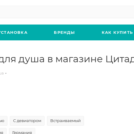
УСТАНОВКА
БРЕНДЫ
КАК КУПИТЬ
для душа в магазине Цита
ша
ью
С девиатором
Встраиваемый
ия
Германия