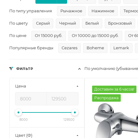
По типу управления
Рычажное
Нажимное
Термос
По цвету
Серый
Черный
Белый
Бронзовый
По цене
От 15000 руб.
От 10000 до 15000 руб.
От 6
Популярные бренды
Cezares
Boheme
Lemark
По умолчанию (убывание
ФИЛЬТР
Цена
Доставим за 6 часов!
Распродажа
8000
129500
Цвет (Ф)