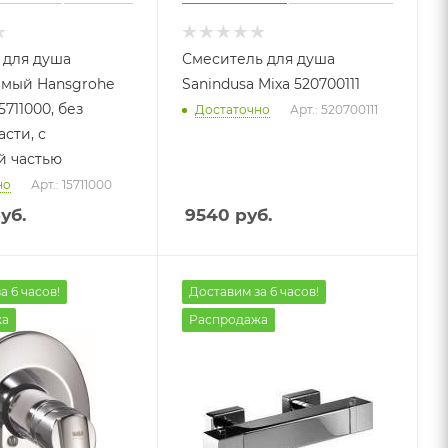
 для душа
Смеситель для душа
емый Hansgrohe
Sanindusa Mixa 520700111
5711000, без
Достаточно
Арт.: 520700111
сти, с
й частью
но
Арт.: 15711000
уб.
9540
руб.
а 6 часов!
Доставим за 6 часов!
жа
Распродажа