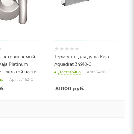
ь встраиваемый
Термостат для душа Kaja
Kaja Platinum
Aquadrat 34910-C
ез скрытой части
Достаточно
Арт.: 34910-C
но
Арт.: 57462-С
б.
81000
руб.