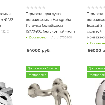
ваемый
Термостат для душа
Термостат
m 41452-
встраиваемый Hansgrohe
встраива
и
PuraVida белый/хром
Ecostat S 1
15770400, без скрытой части
скрытой ча
41452-C
монтажно
Достаточно
Арт.: 15770400
Достаточ
64000
руб.
66000
р
Доставим за 6 часов!
Доставим з
Распродажа
Распрода