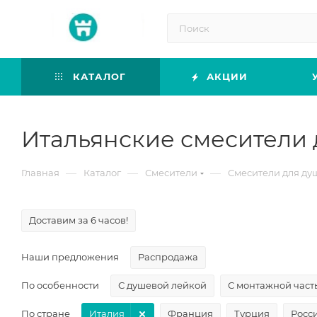
КАТАЛОГ
АКЦИИ
Итальянские смесители 
—
—
—
Главная
Каталог
Смесители
Смесители для ду
Доставим за 6 часов!
Наши предложения
Распродажа
По особенности
С душевой лейкой
С монтажной част
По стране
Италия
Франция
Турция
Росс