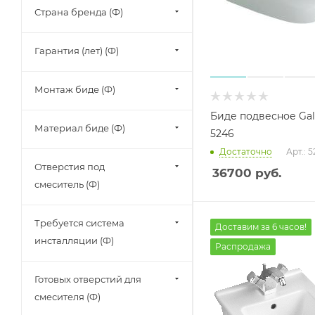
Страна бренда (Ф)
Гарантия (лет) (Ф)
Монтаж биде (Ф)
Биде подвесное Gal
Материал биде (Ф)
5246
Достаточно
Арт.: 
Отверстия под
36700
руб.
смеситель (Ф)
Требуется система
Доставим за 6 часов!
инсталляции (Ф)
Распродажа
Готовых отверстий для
смесителя (Ф)