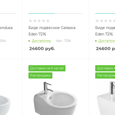
indusa
Биде подвесное Galassia
Биде подв
Eden 7216
Eden 7216
0004
Достаточно
Арт.: 7216
Достаточ
24600
руб.
24600
р
Доставим за 6 часов!
Доставим з
Распродажа
Распрода