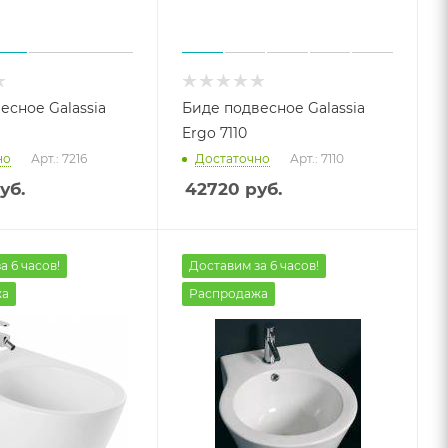
есное Galassia
Биде подвесное Galassia
Ergo 7110
но
Арт.: 7216
Достаточно
Арт.: 7110
уб.
42720
руб.
а 6 часов!
Доставим за 6 часов!
жа
Распродажа