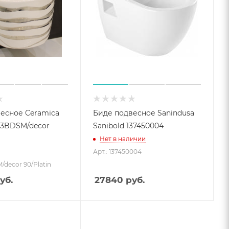
есное Ceramica
Биде подвесное Sanindusa
Sanibold 137450004
Нет в наличии
Арт.: 137450004
/decor 90/Platin
уб.
27840
руб.