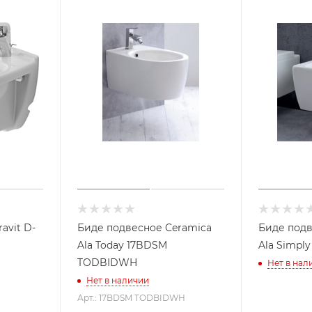
avit D-
Биде подвесное Ceramica
Биде подв
Ala Today 17BDSM
Ala Simpl
TODBIDWH
Нет в нал
Нет в наличии
Арт.: 17BDSM TODBIDWH