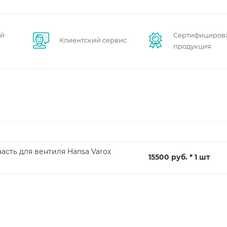
ей
Сертифициров
Клиентский сервис
продукция
асть для вентиля Hansa Varox
15500 руб. * 1 шт