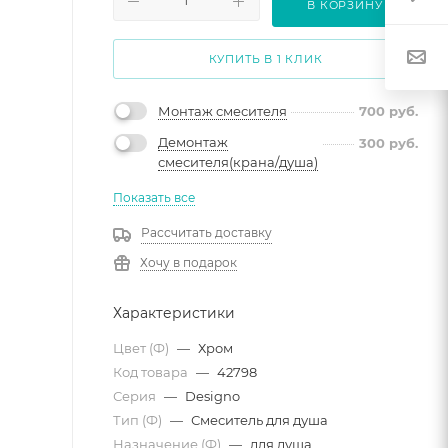
В КОРЗИНУ
КУПИТЬ В 1 КЛИК
Монтаж смесителя
700
руб.
Демонтаж
300
руб.
смесителя(крана/душа)
Показать все
Рассчитать доставку
Хочу в подарок
Характеристики
Цвет (Ф)
—
Хром
Код товара
—
42798
Серия
—
Designo
Тип (Ф)
—
Смеситель для душа
Назначение (Ф)
—
для душа