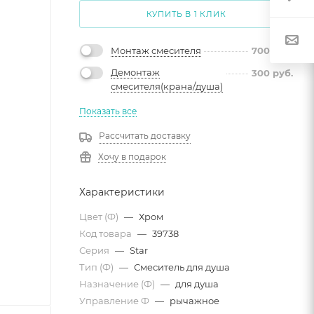
КУПИТЬ В 1 КЛИК
Монтаж смесителя
700
руб.
Демонтаж
300
руб.
смесителя(крана/душа)
Показать все
Рассчитать доставку
Хочу в подарок
Характеристики
Цвет (Ф)
—
Хром
Код товара
—
39738
Серия
—
Star
Тип (Ф)
—
Смеситель для душа
Назначение (Ф)
—
для душа
Управление Ф
—
рычажное