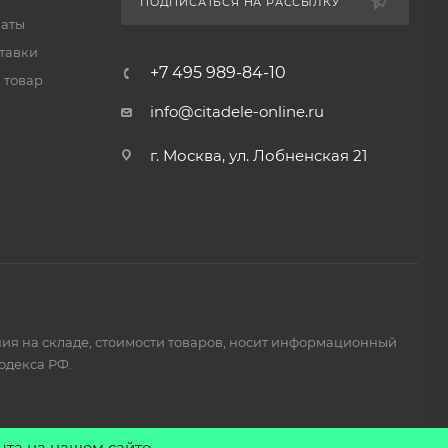
ПОДПИСАТЬСЯ НА РАССЫЛКУ
латы
тавки
+7 495 989-84-10
 товар
info@citadele-online.ru
г. Москва, ул. Лобненская 21
ия на складе, стоимости товаров, носит информационный
одекса РФ.
ыта на нашем сайте.