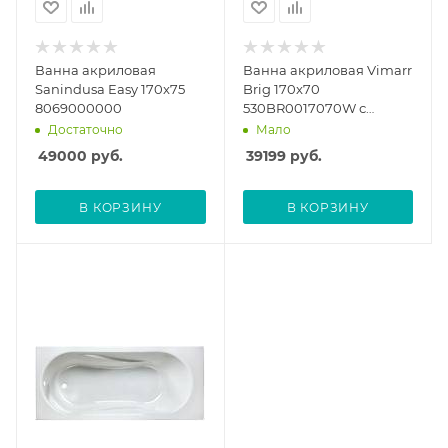
Ванна акриловая
Ванна акриловая Vimarr
Sanindusa Easy 170x75
Brig 170x70
8069000000
530BR0017070W с
усиленным
Достаточно
Мало
армированным
49000
руб.
39199
руб.
корпусом, белый
В КОРЗИНУ
В КОРЗИНУ