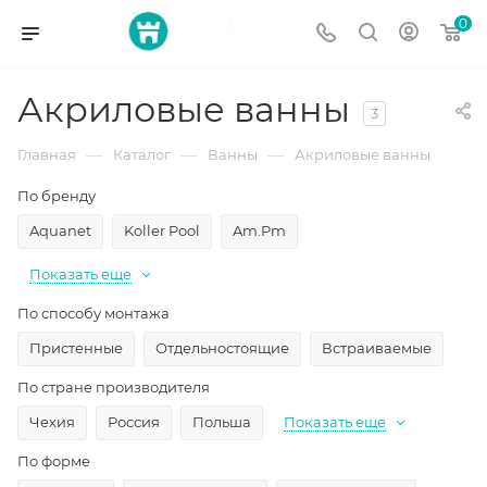
0
Акриловые ванны
3
—
—
—
Главная
Каталог
Ванны
Акриловые ванны
По бренду
Aquanet
Koller Pool
Am.Pm
Показать еще
По способу монтажа
Пристенные
Отдельностоящие
Встраиваемые
По стране производителя
Чехия
Россия
Польша
Показать еще
По форме