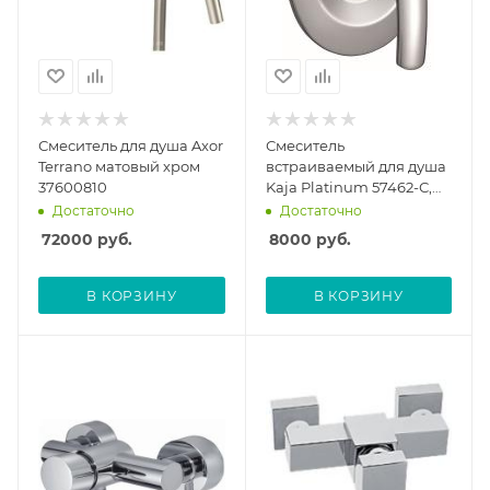
Смеситель для душа Axor
Смеситель
Terrano матовый хром
встраиваемый для душа
37600810
Kaja Platinum 57462-С,
без скрытой части
Достаточно
Достаточно
72000
руб.
8000
руб.
В КОРЗИНУ
В КОРЗИНУ