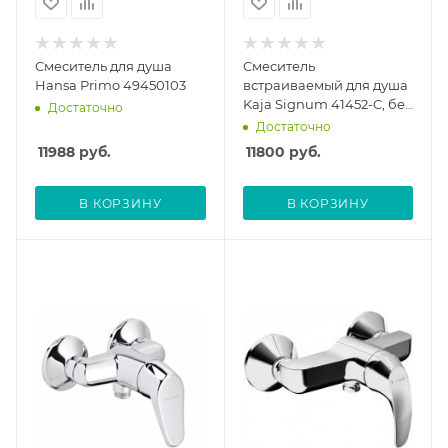
Смеситель для душа
Смеситель
Hansa Primo 49450103
встраиваемый для душа
Kaja Signum 41452-C, без
Достаточно
скрытой части
Достаточно
11988
руб.
11800
руб.
В КОРЗИНУ
В КОРЗИНУ