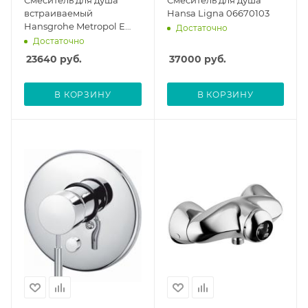
Смеситель для душа
Смеситель для душа
встраиваемый
Hansa Ligna 06670103
Hansgrohe Metropol E
Достаточно
14675000, внешняя
Достаточно
часть
23640
руб.
37000
руб.
В КОРЗИНУ
В КОРЗИНУ