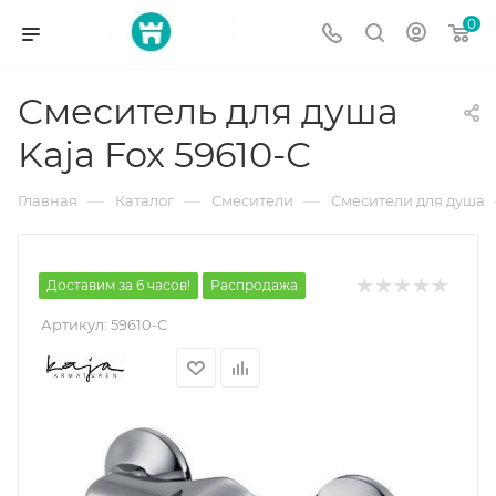
0
Смеситель для душа
Kaja Fox 59610-С
—
—
—
Главная
Каталог
Смесители
Смесители для душа
Доставим за 6 часов!
Распродажа
Артикул:
59610-С