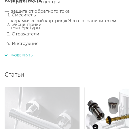
Комплектность:
скрытые S-эксцентры
защита от обратного тока
Смеситель
керамический картридж Эко с ограничителем
Эксцентрики
температуры
Отражатели
Инструкция
Статьи