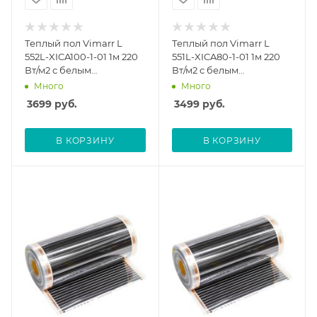
Теплый пол Vimarr L
Теплый пол Vimarr L
552L-XICA100-1-01 1м 220
551L-XICA80-1-01 1м 220
Вт/м2 с белым
Вт/м2 с белым
механическим
механическим
Много
Много
терморегулятором
терморегулятором
3699
руб.
3499
руб.
В КОРЗИНУ
В КОРЗИНУ