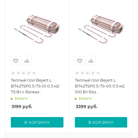
Теплый пол Bejert L
Теплый пол Bejert L
B742TSP0.5-75-01 0.5 м2
B742TSP0.5-75-00 0.5 м2
75 Вт с белым
100 Вт без
механическим
терморегулятора
Много
Много
терморегулятором
5199
руб.
3399
руб.
В КОРЗИНУ
В КОРЗИНУ