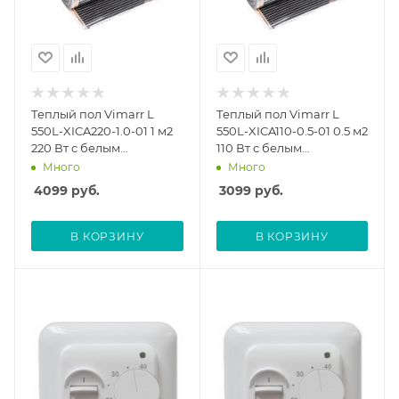
Теплый пол Vimarr L
Теплый пол Vimarr L
550L-XICA220-1.0-01 1 м2
550L-XICA110-0.5-01 0.5 м2
220 Вт с белым
110 Вт с белым
механическим
механическим
Много
Много
терморегулятором
терморегулятором
4099
руб.
3099
руб.
В КОРЗИНУ
В КОРЗИНУ