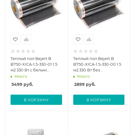
Теплый пол Bejert B
Теплый пол Bejert B
B750-XICA-1.5-330-01 1.5
B750-XICA-1.5-330-00 1.5
м2 330 Вт с белым
м2 330 Вт без
механическим
терморегулятора
Много
Много
терморегулятором
5499
руб.
2899
руб.
В КОРЗИНУ
В КОРЗИНУ