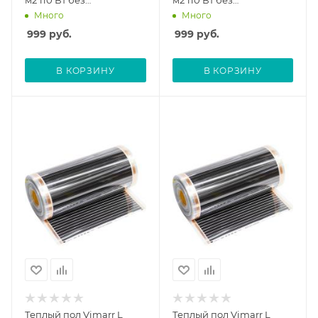
м2 110 Вт без
м2 110 Вт без
терморегулятора
терморегулятора
Много
Много
999
руб.
999
руб.
В КОРЗИНУ
В КОРЗИНУ
Теплый пол Vimarr L
Теплый пол Vimarr L