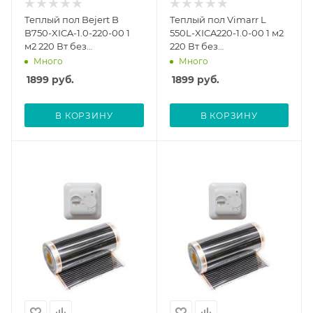
Теплый пол Bejert B
Теплый пол Vimarr L
B750-XICA-1.0-220-00 1
550L-XICA220-1.0-00 1 м2
м2 220 Вт без
220 Вт без
терморегулятора
терморегулятора
Много
Много
1899
руб.
1899
руб.
В КОРЗИНУ
В КОРЗИНУ