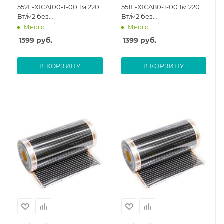
552L-XICA100-1-00 1м 220
551L-XICA80-1-00 1м 220
Вт/м2 без
Вт/м2 без
терморегулятора
терморегулятора
Много
Много
1599
руб.
1399
руб.
В КОРЗИНУ
В КОРЗИНУ