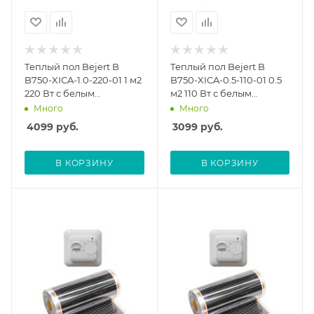
Теплый пол Bejert B
Теплый пол Bejert B
B750-XICA-1.0-220-01 1 м2
B750-XICA-0.5-110-01 0.5
220 Вт с белым
м2 110 Вт с белым
механическим
механическим
Много
Много
терморегулятором
терморегулятором
4099
руб.
3099
руб.
В КОРЗИНУ
В КОРЗИНУ