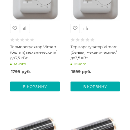
Терморегулятор Vimarr
Терморегулятор Vimarr
(белый) механический/
(белый) механический/
до3,5 кВт
до3,5 кВт
(встраиваемый)
(встраиваемый)
Много
Много
540STM70.26-0001
540TM70.26-0001
1799
руб.
1899
руб.
В КОРЗИНУ
В КОРЗИНУ