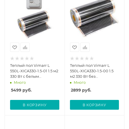
Теплый пол Vimarr L
Теплый пол Vimarr L
550L-XICA330-1.5-01 1.5 м2
550L-XICA330-1.5-00 1.5
330 Вт с белым
м2 330 Вт без
механическим
терморегулятора
Много
Много
терморегулятором
5499
руб.
2899
руб.
В КОРЗИНУ
В КОРЗИНУ