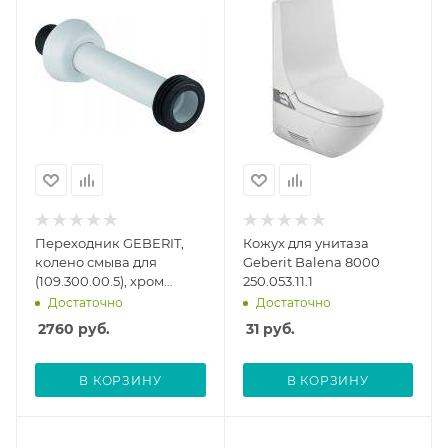
Переходник GEBERIT,
Кожух для унитаза
колено смыва для
Geberit Balena 8000
(109.300.00.5), хром
250.053.11.1
118.026.21.1
Достаточно
Достаточно
2760
руб.
31
руб.
В КОРЗИНУ
В КОРЗИНУ