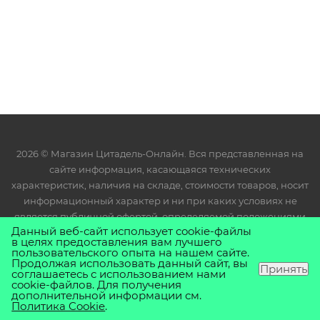
2026 © Магазин Цитадель-Онлайн. Вся представленная на
сайте информация, касающаяся технических
характеристик, наличия на складе, стоимости товаров, носит
информационный характер и ни при каких условиях не
является публичной офертой, определяемой положениями
Данный веб-сайт использует cookie-файлы
Статьи 437(2) Гражданского кодекса РФ.
в целях предоставления вам лучшего
пользовательского опыта на нашем сайте.
Продолжая использовать данный сайт, вы
Принять
соглашаетесь с использованием нами
cookie-файлов. Для получения
дополнительной информации см.
Политика Cookie
.