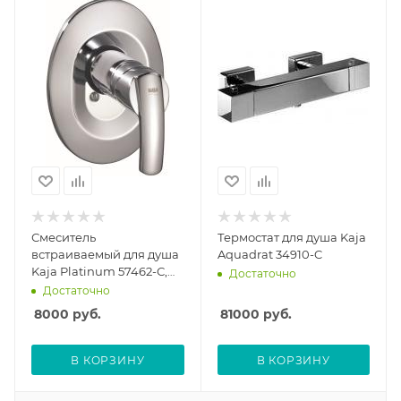
Смеситель
Термостат для душа Kaja
встраиваемый для душа
Aquadrat 34910-C
Kaja Platinum 57462-С,
Достаточно
без скрытой части
Достаточно
8000
руб.
81000
руб.
В КОРЗИНУ
В КОРЗИНУ