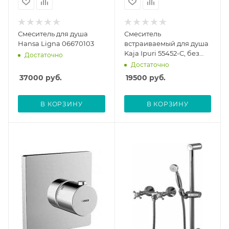
Смеситель для душа
Смеситель
Hansa Ligna 06670103
встраиваемый для душа
Kaja Ipuri 55452-C, без
Достаточно
скрытой части
Достаточно
37000
руб.
19500
руб.
В КОРЗИНУ
В КОРЗИНУ