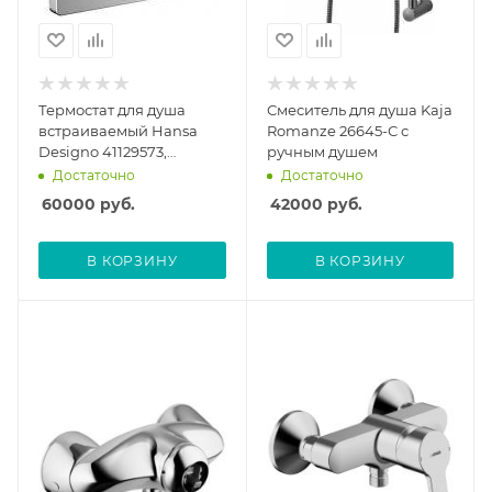
Термостат для душа
Смеситель для душа Kaja
встраиваемый Hansa
Romanze 26645-С с
Designo 41129573,
ручным душем
внешняя часть
Достаточно
Достаточно
60000
руб.
42000
руб.
В КОРЗИНУ
В КОРЗИНУ