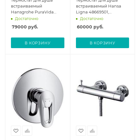
Термостат для душа
Термостат для душа
встраиваемый
встраиваемый Hansa
Hansgrohe PuraVida
Ligna 48669501,
белый/хром 15772400,
внешняя часть
Достаточно
Достаточно
без скрытой части
79000
руб.
60000
руб.
В КОРЗИНУ
В КОРЗИНУ