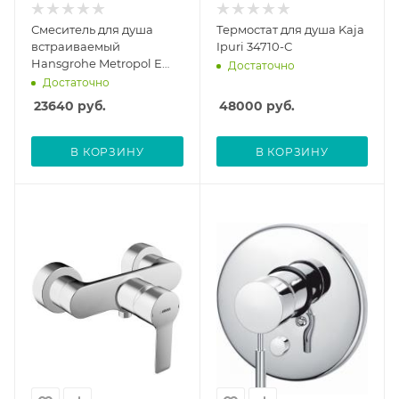
Смеситель для душа
Термостат для душа Kaja
встраиваемый
Ipuri 34710-С
Hansgrohe Metropol E
Достаточно
14675000, внешняя
Достаточно
часть
23640
руб.
48000
руб.
В КОРЗИНУ
В КОРЗИНУ