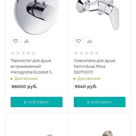
Термостат для душа
Смеситель для душа
встраиваемый
Sanindusa Mixa
Hansgrohe Ecostat S
520700111
15711000, без скрытой
Достаточно
Достаточно
части, с монтажной
66000
руб.
9540
руб.
частью
В КОРЗИНУ
В КОРЗИНУ