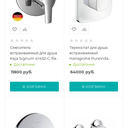
Смеситель
Термостат для душа
встраиваемый для душа
встраиваемый
Kaja Signum 41452-C, без
Hansgrohe PuraVida
скрытой части
белый/хром 15770400,
Достаточно
Достаточно
без скрытой части
11800
руб.
64000
руб.
В КОРЗИНУ
В КОРЗИНУ