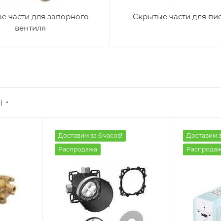
е части для запорного
Скрытые части для пи
вентиля
)
Доставим за 6 часов!
Доставим з
Распродажа
Распрода