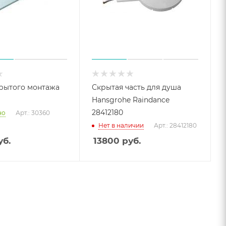
рытого монтажа
Скрытая часть для душа
Hansgrohe Raindance
28412180
но
Арт.: 30360
Нет в наличии
Арт.: 28412180
б.
13800
руб.