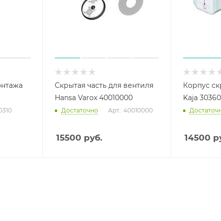
онтажа
Скрытая часть для вентиля
Корпус ск
Hansa Varox 40010000
Kaja 30360
30310
Достаточно
Арт.: 40010000
Достаточ
15500
руб.
14500
ру