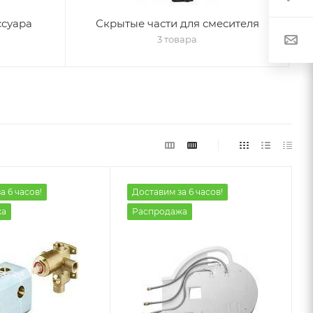
ссуара
Скрытые части для смесителя
3 товара
а 6 часов!
Доставим за 6 часов!
жа
Распродажа