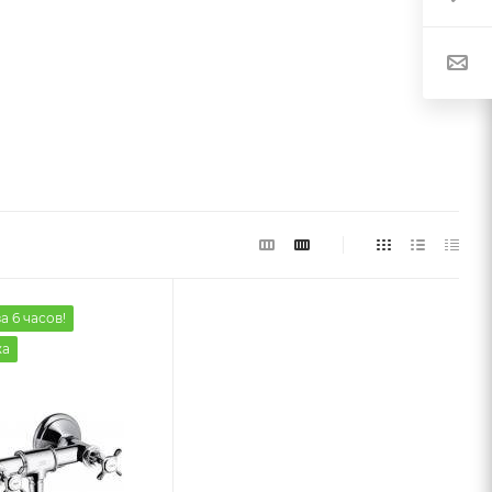
а 6 часов!
жа