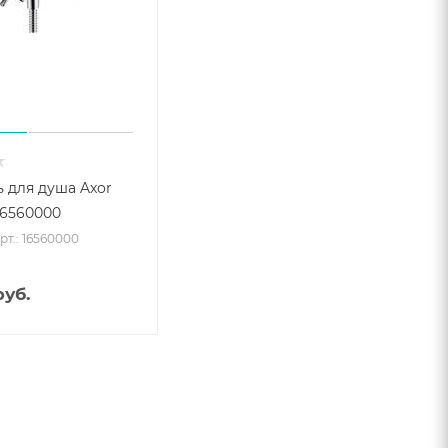
 для душа Axor
16560000
рт.: 16560000
уб.