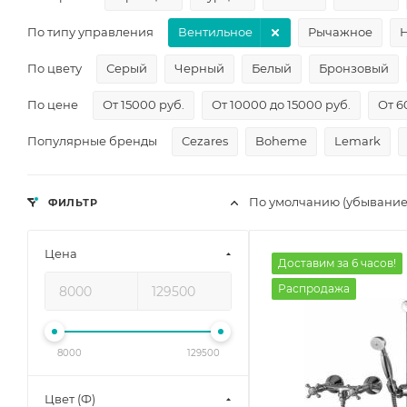
По типу управления
Вентильное
Рычажное
По цвету
Серый
Черный
Белый
Бронзовый
По цене
От 15000 руб.
От 10000 до 15000 руб.
От 6
Популярные бренды
Cezares
Boheme
Lemark
По умолчанию (убывание
ФИЛЬТР
Цена
Доставим за 6 часов!
Распродажа
8000
129500
Цвет (Ф)