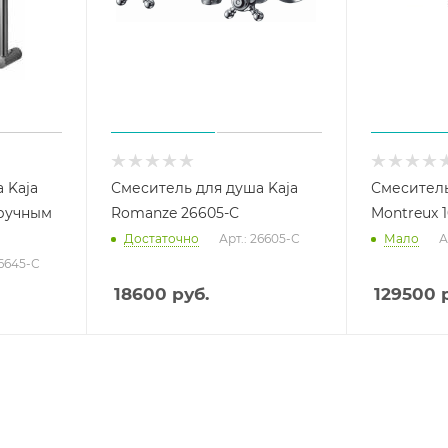
 Kaja
Смеситель для душа Kaja
Смеситель
 ручным
Romanze 26605-С
Montreux 
Достаточно
Арт.: 26605-С
Мало
А
26645-С
18600
руб.
129500
р