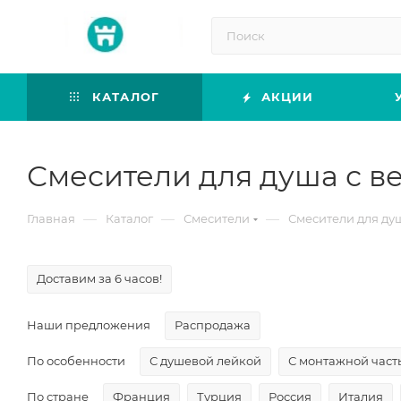
КАТАЛОГ
АКЦИИ
Смесители для душа с в
—
—
—
Главная
Каталог
Смесители
Смесители для ду
Доставим за 6 часов!
Наши предложения
Распродажа
По особенности
С душевой лейкой
С монтажной част
По стране
Франция
Турция
Россия
Италия