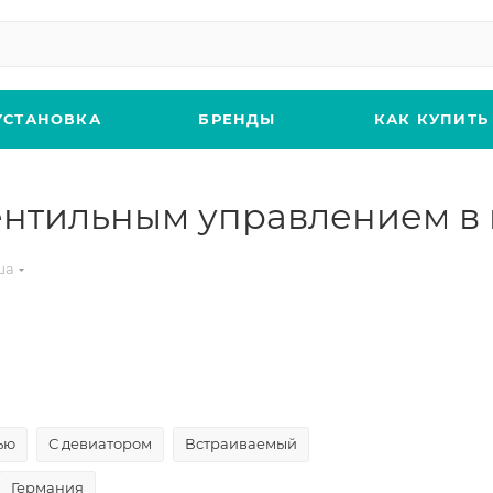
УСТАНОВКА
БРЕНДЫ
КАК КУПИТЬ
ентильным управлением в
ша
ью
С девиатором
Встраиваемый
Германия