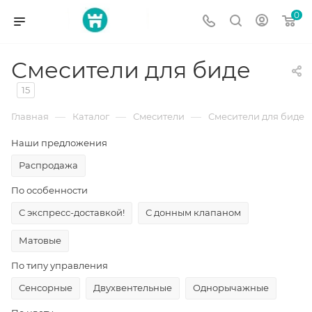
0
Смесители для биде
15
—
—
—
Главная
Каталог
Смесители
Смесители для биде
Наши предложения
Распродажа
По особенности
С экспресс-доставкой!
С донным клапаном
Матовые
По типу управления
Сенсорные
Двухвентельные
Однорычажные