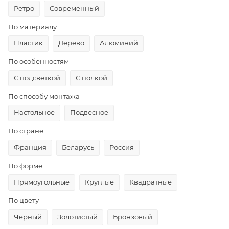
Ретро
Современный
По материалу
Пластик
Дерево
Алюминий
По особенностям
С подсветкой
С полкой
По способу монтажа
Настольное
Подвесное
По стране
Франция
Беларусь
Россия
По форме
Прямоугольные
Круглые
Квадратные
По цвету
Черный
Золотистый
Бронзовый