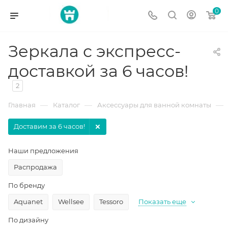
0
Зеркала с экспресс-
доставкой за 6 часов!
2
—
—
—
Главная
Каталог
Аксессуары для ванной комнаты
Доставим за 6 часов!
Наши предложения
Распродажа
По бренду
Aquanet
Wellsee
Tessoro
Показать еще
По дизайну