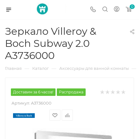
0
Зеркало Villeroy &
Boch Subway 2.0
A3736000
—
—
—
Главная
Каталог
Аксессуары для ванной комнаты
Доставим за 6 часов!
Распродажа
Артикул:
A3736000