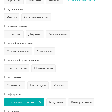
Aquanet
Wellsee
Tessoro
Показать еще
По дизайну
Ретро
Современный
По материалу
Пластик
Дерево
Алюминий
По особенностям
С подсветкой
С полкой
По способу монтажа
Настольное
Подвесное
По стране
Франция
Беларусь
Россия
По форме
Прямоугольные
Круглые
Квадратные
По цвету