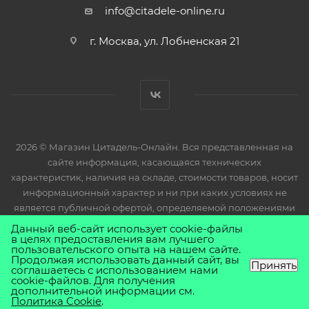
info@citadele-online.ru
г. Москва, ул. Лобненская 21
2026 © Магазин Цитадель-Онлайн. Вся представленная на
сайте информация, касающаяся технических
характеристик, наличия на складе, стоимости товаров, носит
информационный характер и ни при каких условиях не
является публичной офертой, определяемой положениями
Статьи 437(2) Гражданского кодекса РФ.
Данный веб-сайт использует cookie-файлы
в целях предоставления вам лучшего
пользовательского опыта на нашем сайте.
Продолжая использовать данный сайт, вы
Принять
соглашаетесь с использованием нами
cookie-файлов. Для получения
дополнительной информации см.
Политика Cookie
.