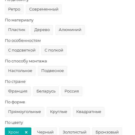
Ретро
Современный
По материалу
Пластик
Дерево
Алюминий
По особенностям
С подсветкой
С полкой
По способу монтажа
Настольное
Подвесное
По стране
Франция
Беларусь
Россия
По форме
Прямоугольные
Круглые
Квадратные
По цвету
Хром
Черный
Золотистый
Бронзовый