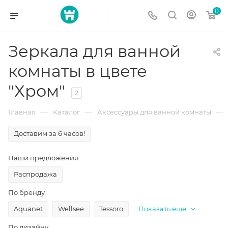
0
Зеркала для ванной
комнаты в цвете
"Хром"
2
—
—
—
Главная
Каталог
Аксессуары для ванной комнаты
Доставим за 6 часов!
Наши предложения
Распродажа
По бренду
Aquanet
Wellsee
Tessoro
Показать еще
По дизайну