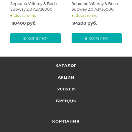
Зеркало Villeroy & Boch
Зеркало Villeroy & Boch
Subway 2.0 A3738000
Subway 2.0 A3736000
Достаточно
Достаточно
110400
руб.
94200
руб.
В КОРЗИНУ
В КОРЗИНУ
КАТАЛОГ
АКЦИИ
УСЛУГИ
БРЕНДЫ
КОМПАНИЯ