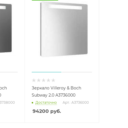
Boch
Зеркало Villeroy & Boch
0
Subway 2.0 A3736000
A3738000
Достаточно
Арт.: A3736000
94200
руб.