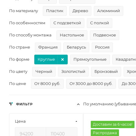
По материалу
Пластик
Дерево
Алюминий
По особенностям
С подсветкой
С полкой
По способу монтажа
Настольное
Подвесное
По стране
Франция
Беларусь
Россия
По форме
Круглые
Прямоугольные
Квадратн
По цвету
Черный
Золотистый
Бронзовый
Хро
По цене
От 8000 руб.
От 3000 до 8000 руб.
До 300
По умолчанию (убывание
ФИЛЬТР
Цена
Доставим за 6 часов!
Распродажа