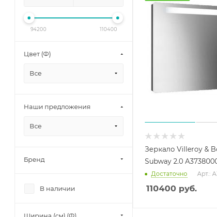
94200
110400
Цвет (Ф)
Все
Наши предложения
Все
Зеркало Villeroy & 
Бренд
Subway 2.0 A373800
Достаточно
Арт.: 
110400
руб.
В наличии
Ширина (см) (Ф)