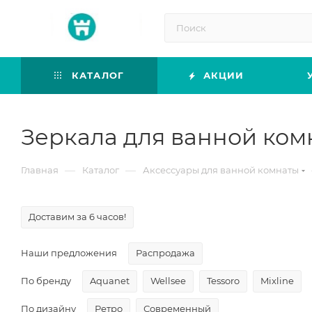
КАТАЛОГ
АКЦИИ
Зеркала для ванной ком
—
—
Главная
Каталог
Аксессуары для ванной комнаты
Доставим за 6 часов!
Наши предложения
Распродажа
По бренду
Aquanet
Wellsee
Tessoro
Mixline
По дизайну
Ретро
Современный