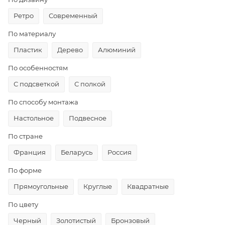
Ретро
Современный
По материалу
Пластик
Дерево
Алюминий
По особенностям
С подсветкой
С полкой
По способу монтажа
Настольное
Подвесное
По стране
Франция
Беларусь
Россия
По форме
Прямоугольные
Круглые
Квадратные
По цвету
Черный
Золотистый
Бронзовый