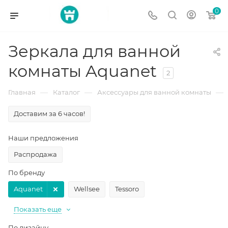
0
Зеркала для ванной
комнаты Aquanet
2
—
—
—
Главная
Каталог
Аксессуары для ванной комнаты
Доставим за 6 часов!
Наши предложения
Распродажа
По бренду
Aquanet
Wellsee
Tessoro
Показать еще
По дизайну