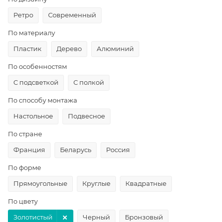
Ретро
Современный
По материалу
Пластик
Дерево
Алюминий
По особенностям
С подсветкой
С полкой
По способу монтажа
Настольное
Подвесное
По стране
Франция
Беларусь
Россия
По форме
Прямоугольные
Круглые
Квадратные
По цвету
Золотистый
Черный
Бронзовый