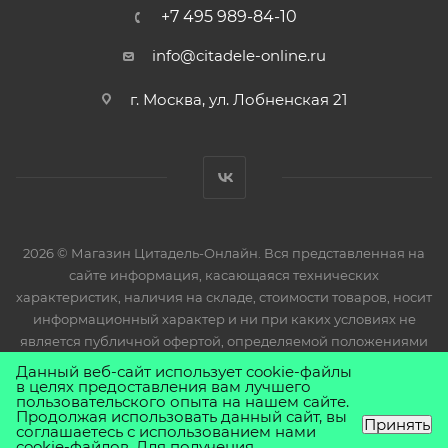
+7 495 989-84-10
info@citadele-online.ru
г. Москва, ул. Лобненская 21
2026 © Магазин Цитадель-Онлайн. Вся представленная на
сайте информация, касающаяся технических
характеристик, наличия на складе, стоимости товаров, носит
информационный характер и ни при каких условиях не
является публичной офертой, определяемой положениями
Статьи 437(2) Гражданского кодекса РФ.
Данный веб-сайт использует cookie-файлы
в целях предоставления вам лучшего
пользовательского опыта на нашем сайте.
Продолжая использовать данный сайт, вы
Принять
соглашаетесь с использованием нами
cookie-файлов. Для получения