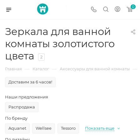
0
Зеркала для ванной
комнаты золотистого
цвета
2
—
—
—
Главная
Каталог
Аксессуары для ванной комнаты
Доставим за 6 часов!
Наши предложения
Распродажа
По бренду
Aquanet
Wellsee
Tessoro
Показать еще
По дизайну