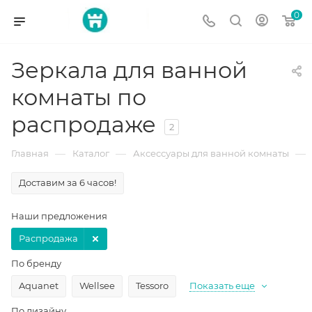
0
Зеркала для ванной
комнаты по
распродаже
2
—
—
—
Главная
Каталог
Аксессуары для ванной комнаты
Доставим за 6 часов!
Наши предложения
Распродажа
По бренду
Aquanet
Wellsee
Tessoro
Показать еще
По дизайну