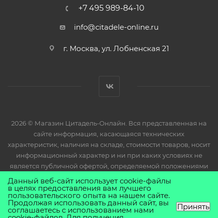
+7 495 989-84-10
info@citadele-online.ru
г. Москва, ул. Лобненская 21
2026 © Магазин Цитадель-Онлайн. Вся представленная на
сайте информация, касающаяся технических
характеристик, наличия на складе, стоимости товаров, носит
информационный характер и ни при каких условиях не
является публичной офертой, определяемой положениями
Статьи 437(2) Гражданского кодекса РФ.
Данный веб-сайт использует cookie-файлы
в целях предоставления вам лучшего
пользовательского опыта на нашем сайте.
Продолжая использовать данный сайт, вы
Принять
соглашаетесь с использованием нами
cookie-файлов. Для получения