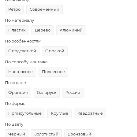
Ретро
Современный
По материалу
Пластик
Дерево
Алюминий
По особенностям
С подсветкой
С полкой
По способу монтажа
Настольное
Подвесное
По стране
Франция
Беларусь
Россия
По форме
Прямоугольные
Круглые
Квадратные
По цвету
Черный
Золотистый
Бронзовый