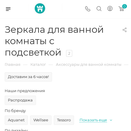
0
Зеркала для ванной
комнаты с
подсветкой
2
—
—
—
Главная
Каталог
Аксессуары для ванной комнаты
Доставим за 6 часов!
Наши предложения
Распродажа
По бренду
Aquanet
Wellsee
Tessoro
Показать еще
По дизайну