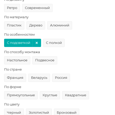
Ретро
Современный
По материалу
Пластик
Дерево
Алюминий
По особенностям
С подсветкой
С полкой
По способу монтажа
Настольное
Подвесное
По стране
Франция
Беларусь
Россия
По форме
Прямоугольные
Круглые
Квадратные
По цвету
Черный
Золотистый
Бронзовый