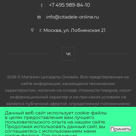
+7 495 989-84-10
info@citadele-online.ru
г. Москва, ул. Лобненская 21
2026 © Магазин Цитадель-Онлайн. Вся представленная на
сайте информация, касающаяся технических
характеристик, наличия на складе, стоимости товаров, носит
информационный характер и ни при каких условиях не
является публичной офертой, определяемой положениями
Статьи 437(2) Гражданского кодекса РФ.
Данный веб-сайт использует cookie-файлы
в целях предоставления вам лучшего
пользовательского опыта на нашем сайте.
Продолжая использовать данный сайт, вы
Принять
соглашаетесь с использованием нами
cookie-файлов. Для получения