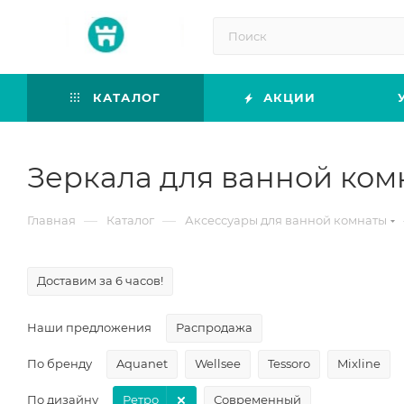
КАТАЛОГ
АКЦИИ
Зеркала для ванной комн
—
—
Главная
Каталог
Аксессуары для ванной комнаты
Доставим за 6 часов!
Наши предложения
Распродажа
По бренду
Aquanet
Wellsee
Tessoro
Mixline
По дизайну
Ретро
Современный