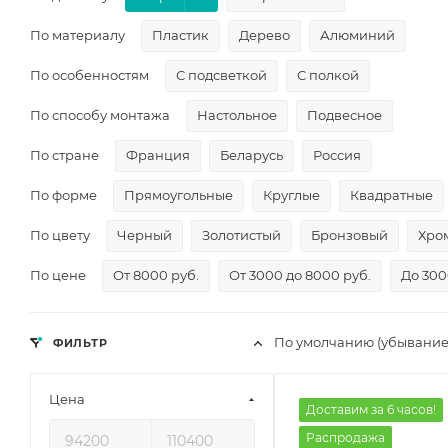
По материалу
Пластик
Дерево
Алюминий
По особенностям
С подсветкой
С полкой
По способу монтажа
Настольное
Подвесное
По стране
Франция
Беларусь
Россия
По форме
Прямоугольные
Круглые
Квадратные
По цвету
Черный
Золотистый
Бронзовый
Хро
По цене
От 8000 руб.
От 3000 до 8000 руб.
До 300
По умолчанию (убывание
ФИЛЬТР
Цена
Доставим за 6 часов!
Распродажа