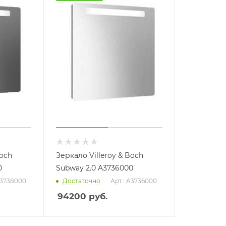
Boch
Зеркало Villeroy & Boch
0
Subway 2.0 A3736000
A3738000
Достаточно
Арт.: A3736000
94200
руб.