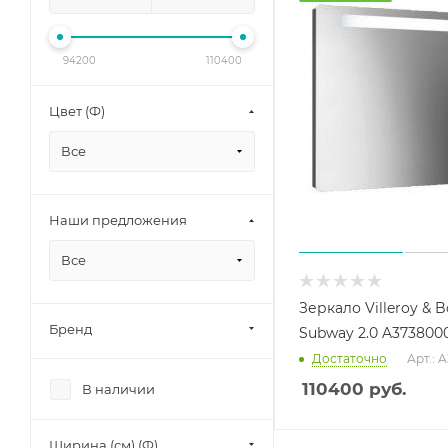
94200
110400
Цвет (Ф)
Все
Наши предложения
Все
Зеркало Villeroy & 
Бренд
Subway 2.0 A373800
Достаточно
Арт.: 
110400
руб.
В наличии
Ширина (см) (Ф)