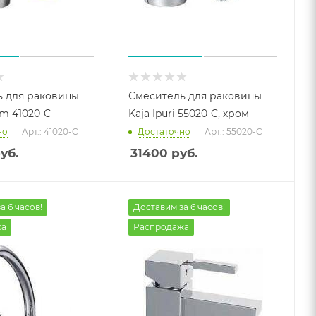
 для раковины
Смеситель для раковины
um 41020-C
Kaja Ipuri 55020-C, хром
но
Арт.: 41020-C
Достаточно
Арт.: 55020-C
уб.
31400
руб.
а 6 часов!
Доставим за 6 часов!
жа
Распродажа