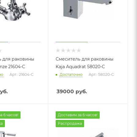
 для раковины
Смеситель для раковины
nze 21604-С
Kaja Aquadrat 58020-C
но
Арт.: 21604-С
Достаточно
Арт.: 58020-C
уб.
39000
руб.
а 6 часов!
Доставим за 6 часов!
жа
Распродажа