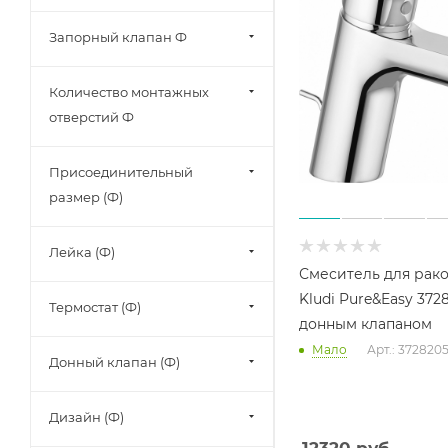
Запорный клапан Ф
Количество монтажных
отверстий Ф
Присоединительный
размер (Ф)
Лейка (Ф)
Смеситель для рак
Kludi Pure&Easy 3728
Термостат (Ф)
донным клапаном
Мало
Арт.: 372820
Донный клапан (Ф)
Дизайн (Ф)
12320
руб.