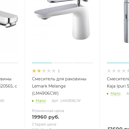
1
овины
Смеситель для раковины
Смеситель
20565, с
Lemark Melange
Kaja Ipuri
(LM4906CW)
Мало
А
565
Мало
Арт.: LM4906CW
Розничная цена
19960
руб.
Старая цена
51600
ру