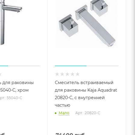
 для раковины
Смеситель встраиваемый
 55040-С, хром
для раковины Kaja Aquadrat
20820-С, с внутренней
рт.: 55040-С
частью
Мало
Арт.: 20820-С
б.
74400
руб.