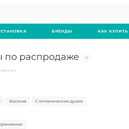
УСТАНОВКА
БРЕНДЫ
КАК КУПИТЬ
ы по распродаже
16
ковины
е
Высокие
С гигиеническим душем
орычажные