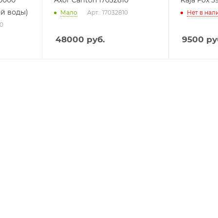
30000
Axor Carlton 17032810
Kaja Fox 5
ой воды)
Мало
Арт.: 17032810
Нет в нал
00
48000
руб.
9500
ру