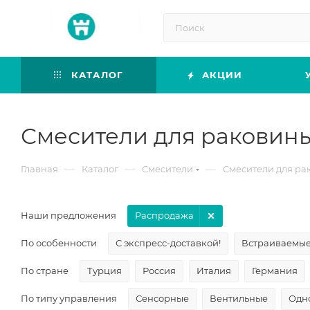
КАТАЛОГ
АКЦИИ
Смесители для раковин
—
—
—
Главная
Каталог
Смесители
Смесители для ра
Наши предложения
Распродажа
По особенности
С экспресс-доставкой!
Встраиваемы
По стране
Турция
Россия
Италия
Германия
По типу управления
Сенсорные
Вентильные
Одн