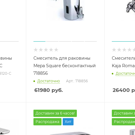
овины
Смеситель для раковины
Смеситель
-C
Mepa Square бесконтактный
Kaja Roma
718856
58120-C
Достаточ
Достаточно
Арт.: 718856
61980
руб.
26400
р
Доставим за 6 часов!
Доставим з
Распродажа
Хит
Распрода