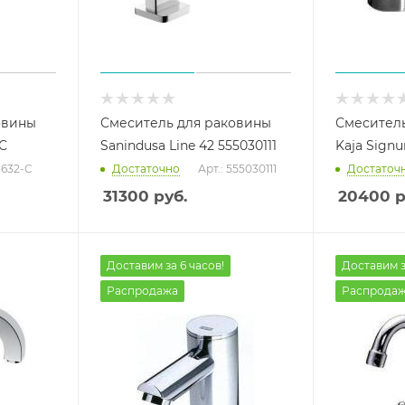
овины
Смеситель для раковины
Смеситель
-С
Sanindusa Line 42 555030111
Kaja Sign
21632-С
Достаточно
Арт.: 555030111
Достаточ
31300
руб.
20400
р
Доставим за 6 часов!
Доставим з
Распродажа
Распрода