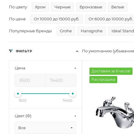
По цвету
Хром
Черные
Бронзовые
Белые
По цене
От 10000 до 15000 руб.
От 6000 до 10000 руб.
Популярные бренды
Grohe
Hansgrohe
Ideal Stan
По умолчанию (убывание
ФИЛЬТР
Цена
Доставим за 6 часов!
Распродажа
9500
74400
Цвет (Ф)
Все