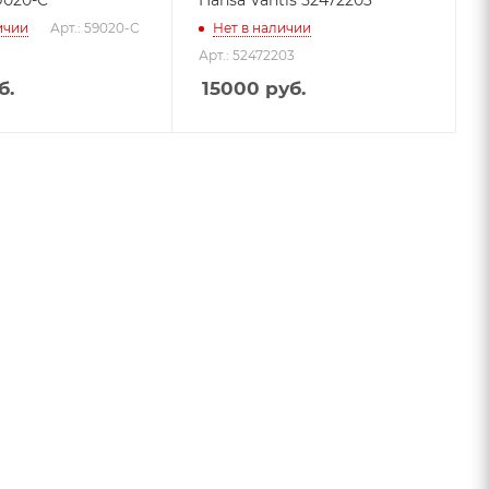
9020-C
Hansa Vantis 52472203
ичии
Арт.: 59020-C
Нет в наличии
Арт.: 52472203
б.
15000
руб.