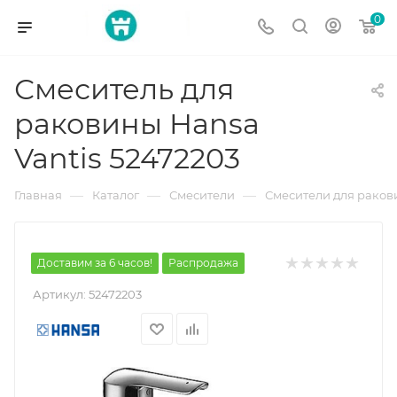
0
Смеситель для
раковины Hansa
Vantis 52472203
—
—
—
Главная
Каталог
Смесители
Смесители для рако
Доставим за 6 часов!
Распродажа
Артикул:
52472203