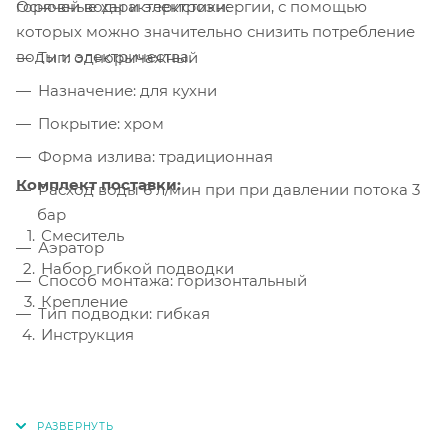
Основные характеристики:
горячей воды и электроэнергии, с помощью
которых можно значительно снизить потребление
воды и электричества.
Тип: однорычажный
Назначение: для кухни
Покрытие: хром
Форма излива: традиционная
Комплект поставки:
Расход воды 6 л/мин при при давлении потока 3
бар
Смеситель
Аэратор
Набор гибкой подводки
Способ монтажа: горизонтальный
Крепление
Тип подводки: гибкая
Инструкция