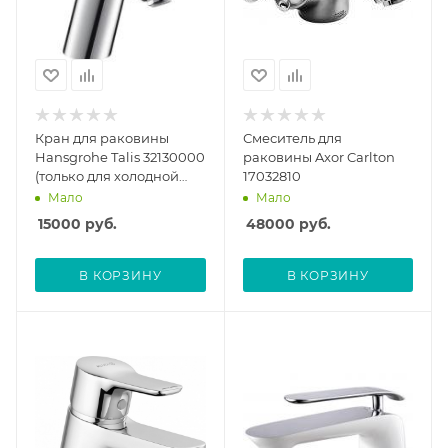
Кран для раковины
Смеситель для
Hansgrohe Talis 32130000
раковины Axor Carlton
(только для холодной
17032810
воды)
Мало
Мало
15000
руб.
48000
руб.
В КОРЗИНУ
В КОРЗИНУ