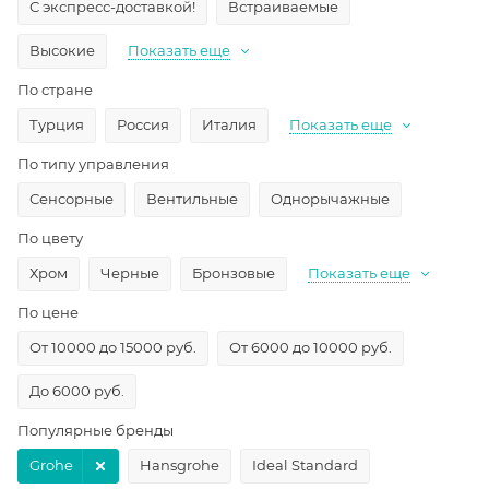
С экспресс-доставкой!
Встраиваемые
Высокие
Показать еще
По стране
Турция
Россия
Италия
Показать еще
По типу управления
Сенсорные
Вентильные
Однорычажные
По цвету
Хром
Черные
Бронзовые
Показать еще
По цене
От 10000 до 15000 руб.
От 6000 до 10000 руб.
До 6000 руб.
Популярные бренды
Grohe
Hansgrohe
Ideal Standard