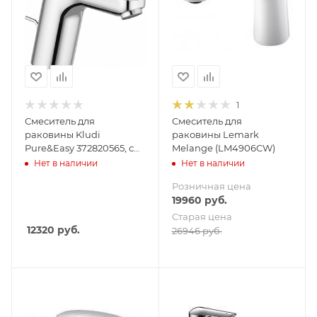
1
Смеситель для
Смеситель для
раковины Kludi
раковины Lemark
Pure&Easy 372820565, с
Melange (LM4906CW)
донным клапаном
Нет в наличии
Нет в наличии
Розничная цена
19960
руб.
Старая цена
12320
руб.
26946
руб.