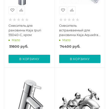
Смеситель для
Смеситель
раковины Kaja Ipuri
встраиваемый для
55040-С, хром
раковины Kaja Aquadrat
20820-С, с внутренней
Мало
Мало
частью
51600
руб.
74400
руб.
В КОРЗИНУ
В КОРЗИНУ