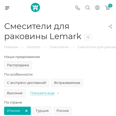
0
Смесители для
раковины Lemark
16
—
—
—
Главная
Каталог
Смесители
Смесители для рако
Наши предложения
Распродажа
По особенности
С экспресс-доставкой!
Встраиваемые
Высокие
Показать еще
По стране
Италия
Турция
Россия