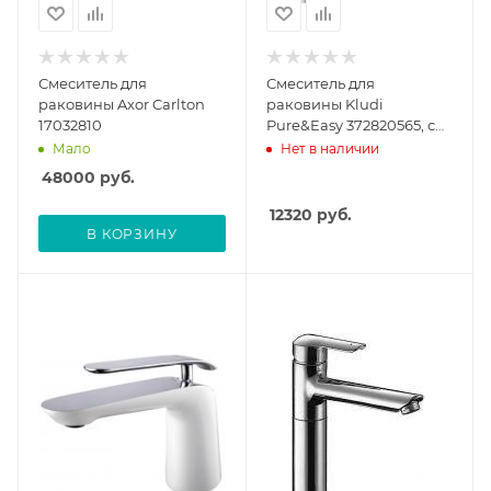
Смеситель для
Смеситель для
раковины Axor Carlton
раковины Kludi
17032810
Pure&Easy 372820565, с
донным клапаном
Мало
Нет в наличии
48000
руб.
12320
руб.
В КОРЗИНУ