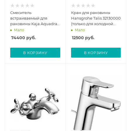
Смеситель
Кран для раковины
встраиваемый для
Hansgrohe Talis 32130000
раковины Kaja Aquadrat
(только для холодной
20820-С, с внутренней
воды)
Мало
Мало
частью
74400
руб.
12500
руб.
В КОРЗИНУ
В КОРЗИНУ