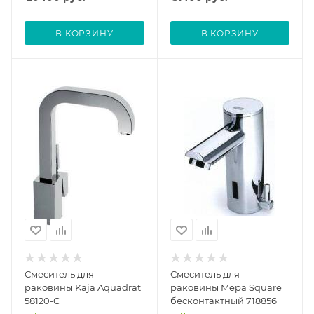
В КОРЗИНУ
В КОРЗИНУ
Смеситель для
Смеситель для
раковины Kaja Aquadrat
раковины Mepa Square
58120-C
бесконтактный 718856