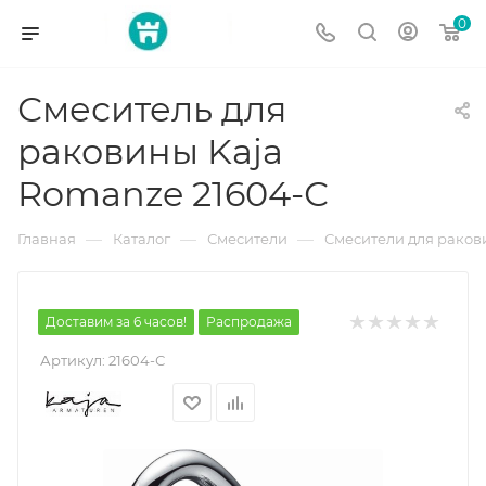
0
Смеситель для
раковины Kaja
Romanze 21604-С
—
—
—
Главная
Каталог
Смесители
Смесители для рако
Доставим за 6 часов!
Распродажа
Артикул:
21604-С