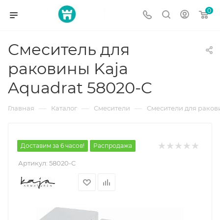
0
Смеситель для
раковины Kaja
Aquadrat 58020-C
—
—
—
Главная
Каталог
Смесители
Смесители для рако
Доставим за 6 часов!
Распродажа
Артикул:
58020-C