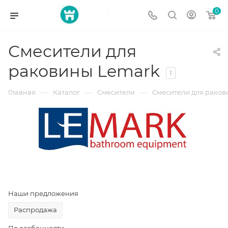
0
Смесители для
раковины Lemark
1
—
—
—
Главная
Каталог
Смесители
Смесители для рако
Наши предложения
Распродажа
По особенности