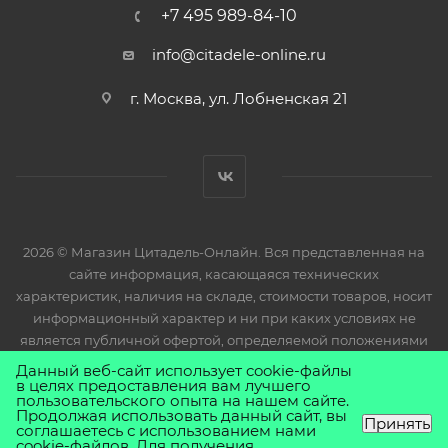
+7 495 989-84-10
info@citadele-online.ru
г. Москва, ул. Лобненская 21
2026 © Магазин Цитадель-Онлайн. Вся представленная на
сайте информация, касающаяся технических
характеристик, наличия на складе, стоимости товаров, носит
информационный характер и ни при каких условиях не
является публичной офертой, определяемой положениями
Статьи 437(2) Гражданского кодекса РФ.
Данный веб-сайт использует cookie-файлы
в целях предоставления вам лучшего
пользовательского опыта на нашем сайте.
Продолжая использовать данный сайт, вы
Принять
соглашаетесь с использованием нами
cookie-файлов. Для получения