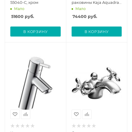
55040-С, хром
раковины Kaja Aquadrat
20820-С, с внутренней
Мало
Мало
частью
51600
руб.
74400
руб.
В КОРЗИНУ
В КОРЗИНУ