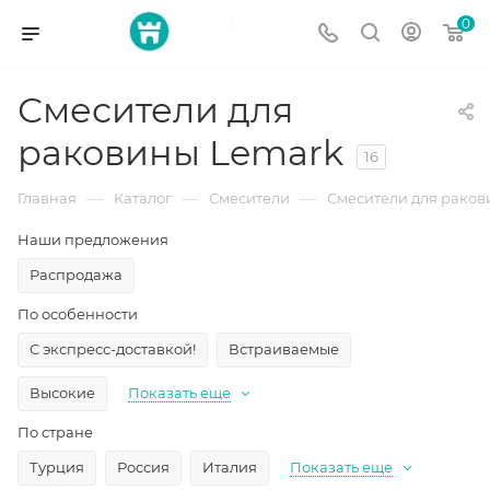
0
Смесители для
раковины Lemark
16
—
—
—
Главная
Каталог
Смесители
Смесители для рако
Наши предложения
Распродажа
По особенности
С экспресс-доставкой!
Встраиваемые
Высокие
Показать еще
По стране
Турция
Россия
Италия
Показать еще