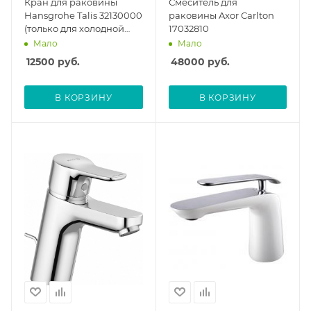
Кран для раковины
Смеситель для
Hansgrohe Talis 32130000
раковины Axor Carlton
(только для холодной
17032810
воды)
Мало
Мало
12500
руб.
48000
руб.
В КОРЗИНУ
В КОРЗИНУ