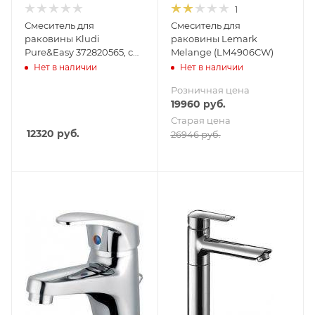
1
Смеситель для
Смеситель для
раковины Kludi
раковины Lemark
Pure&Easy 372820565, с
Melange (LM4906CW)
донным клапаном
Нет в наличии
Нет в наличии
Розничная цена
19960
руб.
Старая цена
12320
руб.
26946
руб.