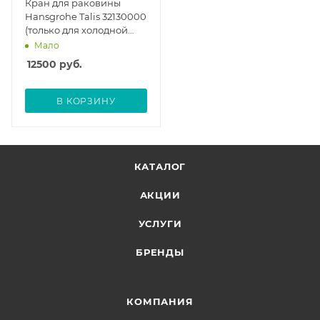
Кран для раковины
Hansgrohe Talis 32130000
(только для холодной
воды)
Мало
12500
руб.
В КОРЗИНУ
КАТАЛОГ
АКЦИИ
УСЛУГИ
БРЕНДЫ
КОМПАНИЯ