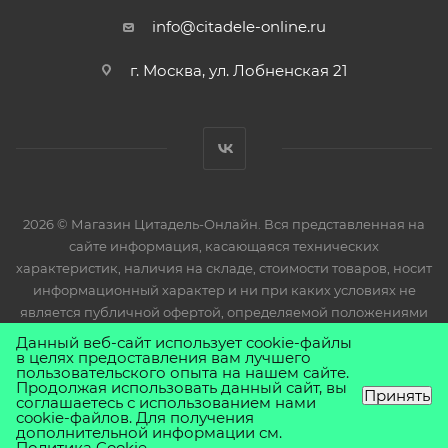
info@citadele-online.ru
г. Москва, ул. Лобненская 21
2026 © Магазин Цитадель-Онлайн. Вся представленная на
сайте информация, касающаяся технических
характеристик, наличия на складе, стоимости товаров, носит
информационный характер и ни при каких условиях не
является публичной офертой, определяемой положениями
Статьи 437(2) Гражданского кодекса РФ.
Данный веб-сайт использует cookie-файлы
в целях предоставления вам лучшего
пользовательского опыта на нашем сайте.
Продолжая использовать данный сайт, вы
Принять
соглашаетесь с использованием нами
cookie-файлов. Для получения
дополнительной информации см.
Политика Cookie
.