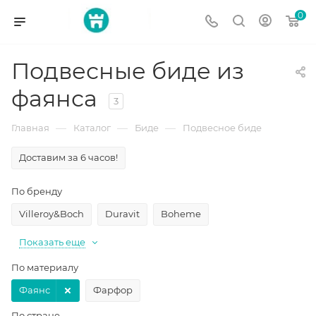
0
Подвесные биде из
фаянса
3
—
—
—
Главная
Каталог
Биде
Подвесное биде
Доставим за 6 часов!
По бренду
Villeroy&Boch
Duravit
Boheme
Показать еще
По материалу
Фаянс
Фарфор
По стране