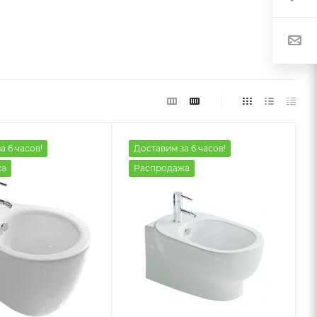
а 6 часов!
Доставим за 6 часов!
жа
Распродажа