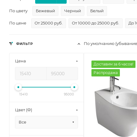
По цвету
Бежевый
Черный
Белый
По цене
От 25000 руб.
От 10000 до 25000 руб.
До 
По умолчанию (убывание
ФИЛЬТР
Цена
Доставим за 6 часов!
Распродажа
15410
95000
Цвет (Ф)
Все