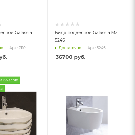
есное Galassia
Биде подвесное Galassia M2
5246
но
Арт.: 7110
Достаточно
Арт.: 5246
уб.
36700
руб.
а 6 часов!
жа