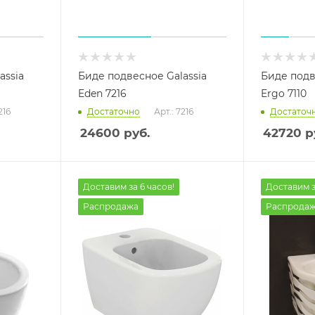
assia
Биде подвесное Galassia
Биде подв
Eden 7216
Ergo 7110
216
Достаточно
Арт.: 7216
Достаточ
24600
руб.
42720
р
Доставим за 6 часов!
Доставим з
Распродажа
Распрода