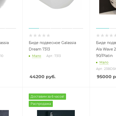
assia
Биде подвесное Galassia
Биде подв
Dream 7313
Ala Wave 23BDSM/decor
90/Platin
110
Мало
Арт.: 7313
Мало
Арт.: 23BDSM
44200
руб.
95000
р
Доставим за 6 часов!
Распродажа