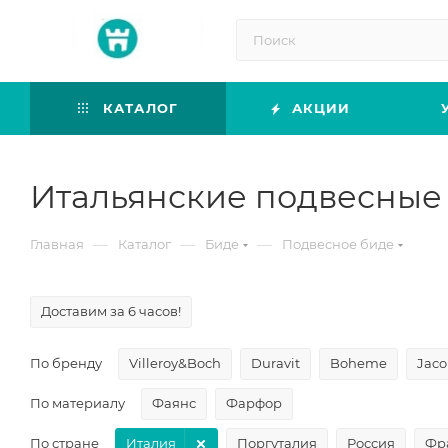
КАТАЛОГ
АКЦИИ
Итальянские подвесные
—
—
—
Главная
Каталог
Биде
Подвесное биде
Доставим за 6 часов!
По бренду
Villeroy&Boch
Duravit
Boheme
Jaco
По материалу
Фаянс
Фарфор
По стране
Италия
Поргуталия
Россия
Фр