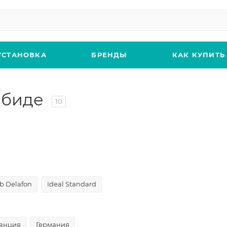
УСТАНОВКА
БРЕНДЫ
КАК КУПИТЬ
 биде
10
b Delafon
Ideal Standard
анция
Германия