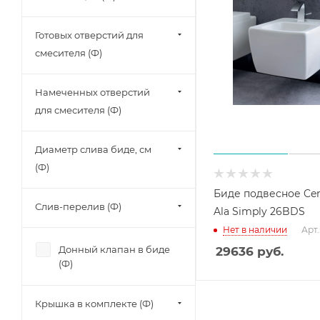
Готовых отверстий для
смесителя (Ф)
Намеченных отверстий
для смесителя (Ф)
Диаметр слива биде, см
(Ф)
Биде подвесное Ce
Слив-перелив (Ф)
Ala Simply 26BDS
Нет в наличии
Арт.
Донный клапан в биде
29636
руб.
(Ф)
Крышка в комплекте (Ф)