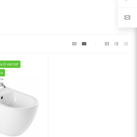
а 6 часов!
жа