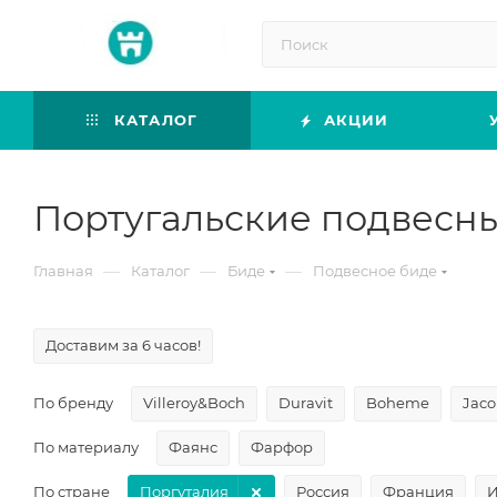
КАТАЛОГ
АКЦИИ
Португальские подвесн
—
—
—
Главная
Каталог
Биде
Подвесное биде
Доставим за 6 часов!
По бренду
Villeroy&Boch
Duravit
Boheme
Jaco
По материалу
Фаянс
Фарфор
По стране
Поргуталия
Россия
Франция
И