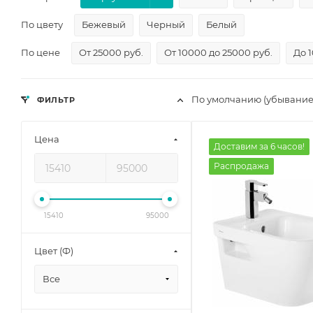
По цвету
Бежевый
Черный
Белый
По цене
От 25000 руб.
От 10000 до 25000 руб.
До 
По умолчанию (убывание
ФИЛЬТР
Цена
Доставим за 6 часов!
Распродажа
15410
95000
Цвет (Ф)
Все