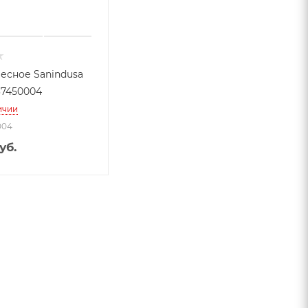
есное Sanindusa
37450004
ичии
004
уб.