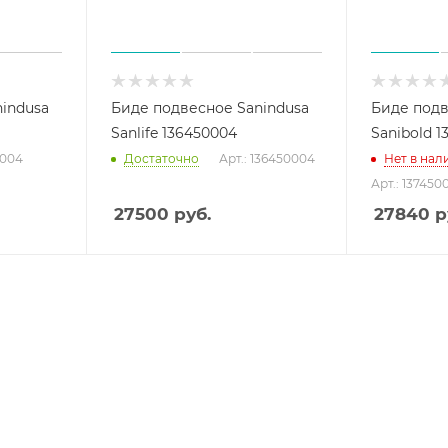
indusa
Биде подвесное Sanindusa
Биде подв
Sanlife 136450004
Sanibold 1
0004
Достаточно
Арт.: 136450004
Нет в нал
Арт.: 137450
27500
руб.
27840
р