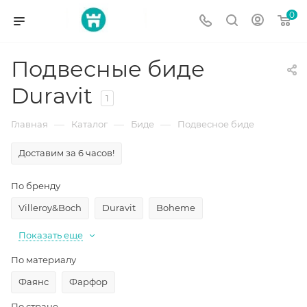
0
Подвесные биде
Duravit
1
—
—
—
Главная
Каталог
Биде
Подвесное биде
Доставим за 6 часов!
По бренду
Villeroy&Boch
Duravit
Boheme
Показать еще
По материалу
Фаянс
Фарфор
По стране