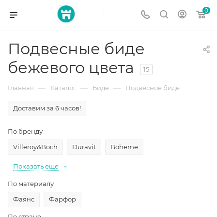
0
Подвесные биде
бежевого цвета
15
—
—
—
Главная
Каталог
Биде
Подвесное биде
Доставим за 6 часов!
По бренду
Villeroy&Boch
Duravit
Boheme
Показать еще
По материалу
Фаянс
Фарфор
По стране