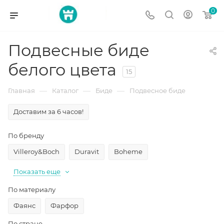
0
Подвесные биде
белого цвета
15
—
—
—
Главная
Каталог
Биде
Подвесное биде
Доставим за 6 часов!
По бренду
Villeroy&Boch
Duravit
Boheme
Показать еще
По материалу
Фаянс
Фарфор
По стране