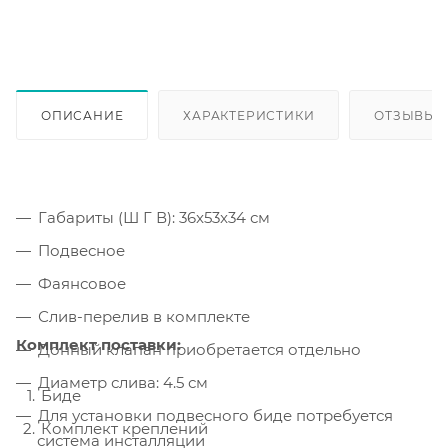
ОПИСАНИЕ
ХАРАКТЕРИСТИКИ
ОТЗЫВЫ
Габариты (Ш Г В): 36x53x34 см
Подвесное
Фаянсовое
Слив-перелив в комплекте
Комплект поставки:
Донный клапан приобретается отдельно
Диаметр слива: 4.5 см
Биде
Для установки подвесного биде потребуется
Комплект креплений
система инсталляции