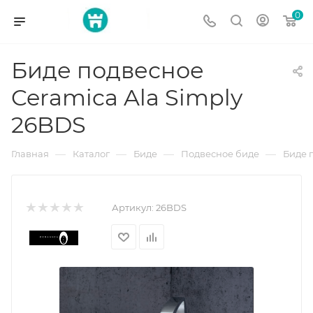
0
Биде подвесное
Ceramica Ala Simply
26BDS
—
—
—
—
Главная
Каталог
Биде
Подвесное биде
Биде 
Артикул:
26BDS