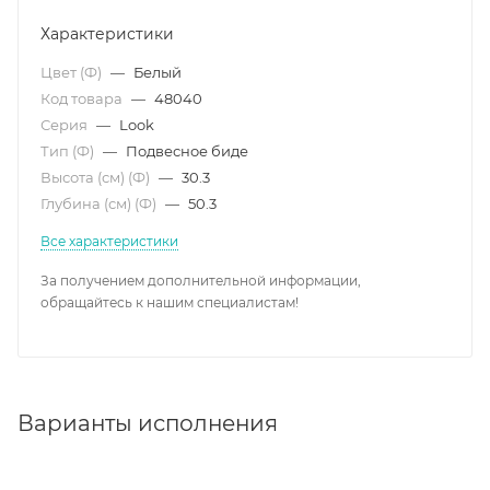
Характеристики
Цвет (Ф)
—
Белый
Код товара
—
48040
Серия
—
Look
Тип (Ф)
—
Подвесное биде
Высота (см) (Ф)
—
30.3
Глубина (см) (Ф)
—
50.3
Все характеристики
За получением дополнительной информации,
обращайтесь к нашим специалистам!
Варианты исполнения