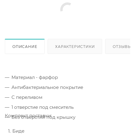
ОПИСАНИЕ
ХАРАКТЕРИСТИКИ
ОТЗЫВЫ
Материал - фарфор
Антибактериальное покрытие
С переливом
1 отверстие под смеситель
Комплект поставки:
Без отверстий под крышку
Биде