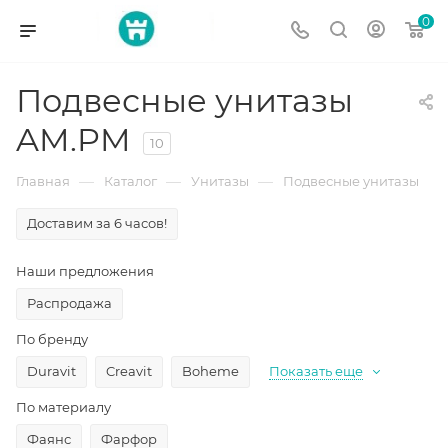
0
Подвесные унитазы
AM.PM
10
—
—
—
Главная
Каталог
Унитазы
Подвесные унитазы
Доставим за 6 часов!
Наши предложения
Распродажа
По бренду
Duravit
Creavit
Boheme
Показать еще
По материалу
Фаянс
Фарфор