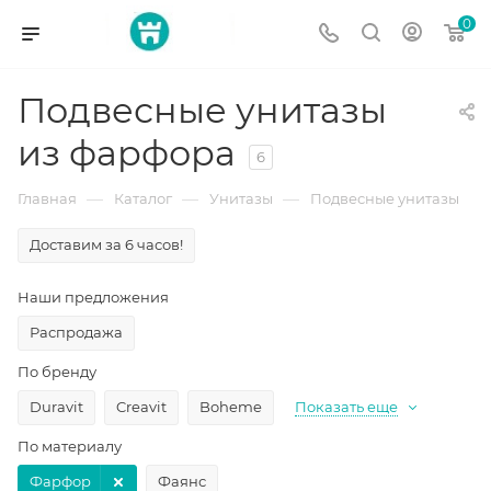
0
Подвесные унитазы
из фарфора
6
—
—
—
Главная
Каталог
Унитазы
Подвесные унитазы
Доставим за 6 часов!
Наши предложения
Распродажа
По бренду
Duravit
Creavit
Boheme
Показать еще
По материалу
Фарфор
Фаянс