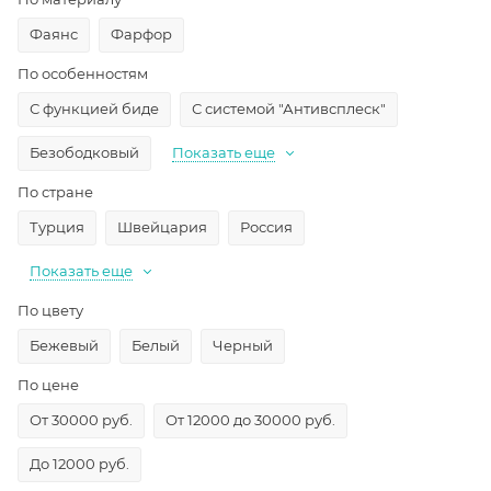
Фаянс
Фарфор
По особенностям
С функцией биде
С системой "Антивсплеск"
Безободковый
Показать еще
По стране
Турция
Швейцария
Россия
Показать еще
По цвету
Бежевый
Белый
Черный
По цене
От 30000 руб.
От 12000 до 30000 руб.
До 12000 руб.