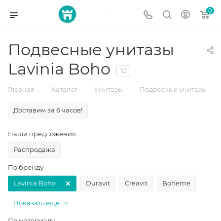
0
Подвесные унитазы
Lavinia Boho
10
—
—
—
Главная
Каталог
Унитазы
Подвесные унитазы
Доставим за 6 часов!
Наши предложения
Распродажа
По бренду
Lavinia Boho
Duravit
Creavit
Boheme
Показать еще
По материалу